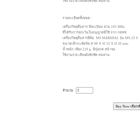
ใช้งานง่าย เสียงดังฟังชัด ทนทาน
รายละเอียดทั้งหมด :
เครื่องวิทยุสื่อสาร มีทะเบียน ย่าน 245 MHz
ที่ได้รับการยกเว้นใบอนุญาตมีใช้ จาก กสทช
เครื่องวิทยุสื่อสารยี่ห้อ MS MARSHAL รุ่น MS-23 S
ขนาดเล็กกะทัดรัด H 98 X W 53 X D 30 mm.
น้ำหนัก เพียง 220 g. มีปุ่มกด หน้าจอ
ใช้งานง่าย เสียงดังฟังชัด ทนทาน
จำนวน