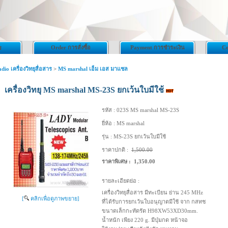
Order การสั่งซื้อ
Payment การชำระเงิน
Co
ร
dio เครื่องวิทยุสื่อสาร
>
MS marshal เอ็ม เอส มาแชล
เครื่องวิทยุ MS marshal MS-23S ยกเว้นใบมีใช้
รหัส :
023S MS marshal MS-23S
ยี่ห้อ :
MS marshal
รุ่น :
MS-23S ยกเว้นใบมีใช้
ราคาปกติ :
1,500.00
ราคาพิเศษ :
1,350.00
รายละเอียดย่อ :
เครื่องวิทยุสื่อสาร มีทะเบียน ย่าน 245 MHz
[
คลิกเพื่อดูภาพขยาย]
ที่ได้รับการยกเว้นใบอนุญาตมีใช้ จาก กสทช
ขนาดเล็กกะทัดรัด H98XW53XD30mm.
น้ำหนัก เพียง 220 g. มีปุ่มกด หน้าจอ