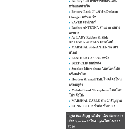
Battery Cell ถ่านชาร์ทก้อนเดี่ยว
หรือแพคสำเร็จ
Battery Pack ถ่านชาร์ท,Desktop
Charger แท่นชาร์ท
SAVER เซฟเวอร์
Rubber ANTENNA สายอากาศยาง
เสายาง
Ay LADY Rubber & Slide
ANTENNA เสายาง & เสาสไลด์
MARSHAL Slide ANTENNA เสา
สไลด์
LEATHER CASE ซองหนัง
BELT CLIP คลิปหลัง
Speaker Microphone ไมคโครโฟน
พร้อมลำโพง
Headset & Small Talk ไมคโครโฟน
พร้อมหูฟัง
Mobile-Stand Microphone ไมคโคร
โฟนตั้งโต๊ะ
MARSHAL CABLE สายนำสัญญาน
CONNECTOR ขั้วต่อ ขั้วแปลง
Light Bar สัญญานไฟฉุกเฉิน Sienกล่อง
เสียง Speakerลำโพง Lightโคมไฟส่อง
สว่าง