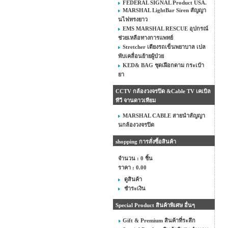
FEDERAL SIGNAL Product USA.
MARSHAL LightBar Siren สัญญา
นไฟทรงยาว
EMS MARSHAL RESCUE อุปกรณ์
ช่วยเหลือทางการแพทย์
Stretcher เตียงรถเข็นพยาบาล เปล
พับเคลื่อนย้ายผู้ป่วย
KED& BAG ชุดเฝือกดาม กระเป๋า
ยา
CCTV กล้องวงจรปิด &Cable TV เคเบิล
ทีวี จานดาวเทียม
MARSHAL CABLE สายนำสัญญา
นกล้องวงจรปิด
shopping การสั่งซื้อสินค้า
จำนวน : 0 ชิ้น
ราคา :
0.00
ดูสินค้า
ชำระเงิน
Special Product สินค้าพิเศษ อื่นๆ
Gift & Premium สินค้าที่ระลึก