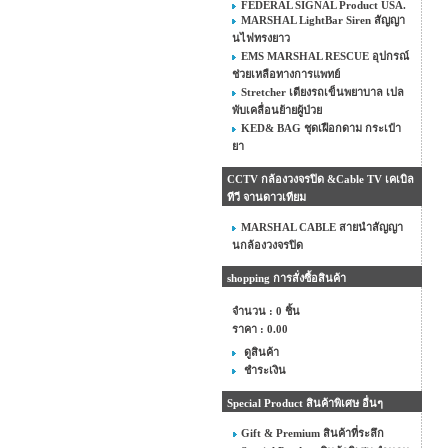
FEDERAL SIGNAL Product USA.
MARSHAL LightBar Siren สัญญา
นไฟทรงยาว
EMS MARSHAL RESCUE อุปกรณ์
ช่วยเหลือทางการแพทย์
Stretcher เตียงรถเข็นพยาบาล เปล
พับเคลื่อนย้ายผู้ป่วย
KED& BAG ชุดเฝือกดาม กระเป๋า
ยา
CCTV กล้องวงจรปิด &Cable TV เคเบิล
ทีวี จานดาวเทียม
MARSHAL CABLE สายนำสัญญา
นกล้องวงจรปิด
shopping การสั่งซื้อสินค้า
จำนวน : 0 ชิ้น
ราคา :
0.00
ดูสินค้า
ชำระเงิน
Special Product สินค้าพิเศษ อื่นๆ
Gift & Premium สินค้าที่ระลึก