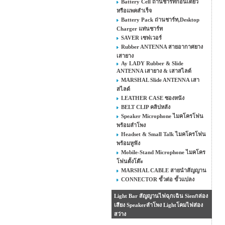
Battery Cell ถ่านชาร์ทก้อนเดี่ยว
หรือแพคสำเร็จ
Battery Pack ถ่านชาร์ท,Desktop
Charger แท่นชาร์ท
SAVER เซฟเวอร์
Rubber ANTENNA สายอากาศยาง
เสายาง
Ay LADY Rubber & Slide
ANTENNA เสายาง & เสาสไลด์
MARSHAL Slide ANTENNA เสา
สไลด์
LEATHER CASE ซองหนัง
BELT CLIP คลิปหลัง
Speaker Microphone ไมคโครโฟน
พร้อมลำโพง
Headset & Small Talk ไมคโครโฟน
พร้อมหูฟัง
Mobile-Stand Microphone ไมคโคร
โฟนตั้งโต๊ะ
MARSHAL CABLE สายนำสัญญาน
CONNECTOR ขั้วต่อ ขั้วแปลง
Light Bar สัญญานไฟฉุกเฉิน Sienกล่อง
เสียง Speakerลำโพง Lightโคมไฟส่อง
สว่าง