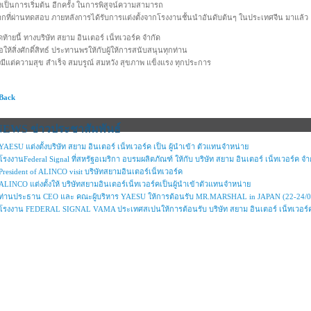
่งเป็นการเริ่มต้น อีกครั้ง ในการพิสูจน์ความสามารถ
กที่ผ่านทดสอบ ภายหลังการได้รับการแต่งตั้งจากโรงงานชั้นนำอันดับต้นๆ ในประเทศจีน มาแล้ว
ดท้ายนี้ ทางบริษัท สยาม อินเตอร์ เน็ทเวอร์ค จำกัด
ให้สิ่งศักดิ์สิทธ์ ประทานพรให้กับผู้ให้การสนับสนุนทุกท่าน
มีแต่ความสุข สำเร็จ สมบรูณ์ สมหวัง สุขภาพ แข็งแรง ทุกประการ
 Back
NEWS ข่าวประชาสัมพันธ์
YAESU แต่งตั้งบริษัท สยาม อินเตอร์ เน็ทเวอร์ค เป็น ผู้นำเข้า ตัวแทนจำหน่าย
โรงงานFederal Signal ที่สหรัฐอเมริกา อบรมผลิตภัณฑ์ ให้กับ บริษัท สยาม อินเตอร์ เน็ทเวอร์ค จ
President of ALINCO visit บริษัทสยามอินเตอร์เน็ทเวอร์ค
ALINCO แต่งตั้งให้ บริษัทสยามอินเตอร์เน็ทเวอร์คเป็นผู้นำเข้าตัวแทนจำหน่าย
ท่านประธาน CEO และ คณะผู้บริหาร YAESU ให้การต้อนรับ MR.MARSHAL in JAPAN (22-24/0
โรงงาน FEDERAL SIGNAL VAMA ประเทศสเปนให้การต้อนรับ บริษัท สยาม อินเตอร์ เน็ทเวอร์ค