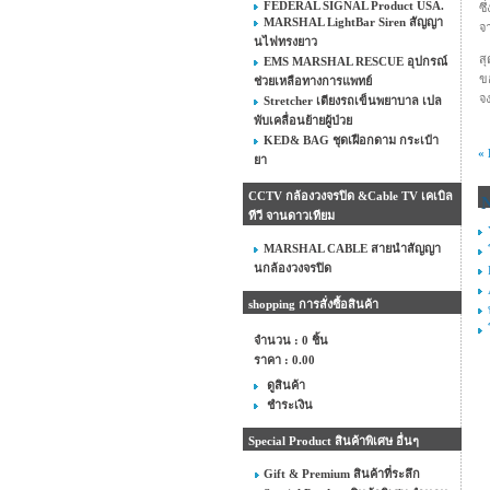
FEDERAL SIGNAL Product USA.
ซึ
MARSHAL LightBar Siren สัญญา
จา
นไฟทรงยาว
สุ
EMS MARSHAL RESCUE อุปกรณ์
ขอ
ช่วยเหลือทางการแพทย์
จง
Stretcher เตียงรถเข็นพยาบาล เปล
พับเคลื่อนย้ายผู้ป่วย
KED& BAG ชุดเฝือกดาม กระเป๋า
«
ยา
CCTV กล้องวงจรปิด &Cable TV เคเบิล
ทีวี จานดาวเทียม
MARSHAL CABLE สายนำสัญญา
นกล้องวงจรปิด
shopping การสั่งซื้อสินค้า
จำนวน : 0 ชิ้น
ราคา :
0.00
ดูสินค้า
ชำระเงิน
Special Product สินค้าพิเศษ อื่นๆ
Gift & Premium สินค้าที่ระลึก