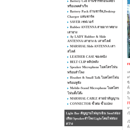
Battery Cell ถ่านชาร์ทก้อนเดี่ยว
หรือแพคสำเร็จ
Battery Pack ถ่านชาร์ท,Desktop
Charger แท่นชาร์ท
SAVER เซฟเวอร์
Rubber ANTENNA สายอากาศยาง
เสายาง
Ay LADY Rubber & Slide
ANTENNA เสายาง & เสาสไลด์
MARSHAL Slide ANTENNA เสา
สไลด์
LEATHER CASE ซองหนัง
BELT CLIP คลิปหลัง
F
Speaker Microphone ไมคโครโฟน
เ
พร้อมลำโพง
คร
Headset & Small Talk ไมคโครโฟน
ซ
พร้อมหูฟัง
ท
Mobile-Stand Microphone ไมคโคร
อี
โฟนตั้งโต๊ะ
ใ
MARSHAL CABLE สายนำสัญญาน
F
CONNECTOR ขั้วต่อ ขั้วแปลง
จา
เ
Light Bar สัญญานไฟฉุกเฉิน Sienกล่อง
เสียง Speakerลำโพง Lightโคมไฟส่อง
เป
สว่าง
ทั