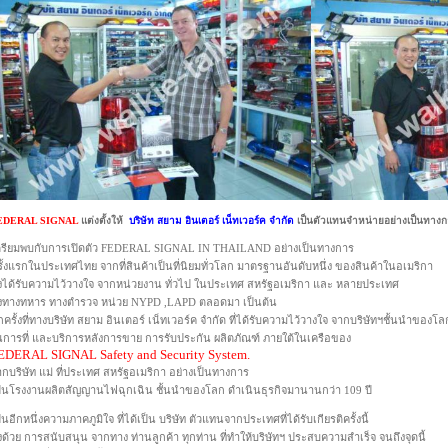
EDERAL SIGNAL
แต่งตั้งให้
บริษัท สยาม อินเตอร์ เน็ทเวอร์ค จำกัด
เป็นตัวแทนจำหน่ายอย่างเป็นทางก
ตรียมพบกับการเปิดตัว FEDERAL SIGNAL IN THAILAND อย่างเป็นทางการ
ั้งแรกในประเทศไทย จากที่สินค้าเป็นที่นิยมทั่วโลก มาตรฐานอันดับหนึ่ง ของสินค้าในอเมริกา
ึ่งได้รับความไว้วางใจ จากหน่วยงาน ทั่วไป ในประเทศ สหรัฐอเมริกา และ หลายประเทศ
ั้งทางทหาร ทางตำรวจ หน่วย NYPD ,LAPD ตลอดมา เป็นต้น
กครั้งที่ทางบริษัท สยาม อินเตอร์ เน็ทเวอร์ค จำกัด ที่ได้รับความไว้วางใจ จากบริษัทฯชั้นนำของโล
นการที่ และบริการหลังการขาย การรับประกัน ผลิตภัณฑ์ ภายใต้ในเครือของ
EDERAL SIGNAL Safety and Security System.
กบริษัท แม่ ที่ประเทศ สหรัฐอเมริกา อย่างเป็นทางการ
ป็นโรงงานผลิตสัญญานไฟฉุกเฉิน ชั้นนำของโลก ดำเนินธุรกิจมานานกว่า 109 ปี
็นอีกหนึ่งความภาคภูมิใจ ที่ได้เป็น บริษัท ตัวแทนจากประเทศที่ได้รับเกียรติครั้งนี้
้งด้วย การสนับสนุน จากทาง ท่านลูกค้า ทุกท่าน ที่ทำให้บริษัทฯ ประสบความสำเร็จ จนถึงจุดนี้